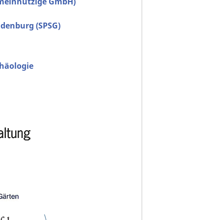
gemeinnützige GmbH)
ndenburg (SPSG)
chäologie