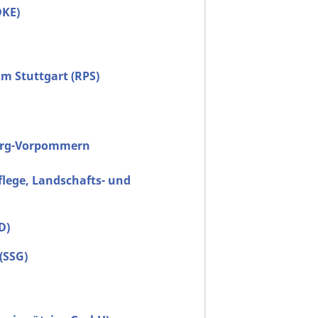
DKE)
m Stuttgart (RPS)
urg-Vorpommern
lege, Landschafts- und
D)
(SSG)