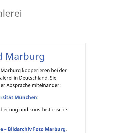
lerei
nd Marburg
d Marburg kooperieren bei der
erei in Deutschland. Sie
nger Absprache miteinander:
ersität München
:
arbeitung und kunsthistorische
 – Bildarchiv Foto Marburg
,